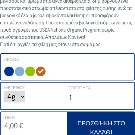
μέλισσας και άρωμα από αγνά αιθέρια έλαια, δημιουργούν ένα
προστατευτικό στρώμα απέναντι στα στοιχεία της φύσης, ενώ τα
βιολογικά έλαια jojoba, αβοκάντο και Hemp oil προσφέρουν
επιπλέον ενυδάτωση. Πιστοποιημένα βιολογικό σύμφωνα με τις
προδιαγραφές του USDA National Organic Program, χωρίς
συνθετικά συστατικά. Απολύτως Κανένα!
Γιατί ό,τι αγγίζει τα χείλη μας φτάνει στο σώμα μας.
ΆΡΩΜΑ
ΜΈΓΕΘΟΣ
ΠΟΣΌΤΗΤΑ
ΤΙΜΉ
ΠΡΟΣΘΉΚΗ ΣΤΟ
4,00 €
ΚΑΛΆΘΙ