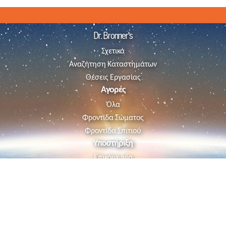
Dr. Bronner's
Σχετικά
Αναζήτηση Καταστημάτων
Θέσεις Εργασίας
Αγορές
Όλα
Φροντίδα Σώματος
Φροντίδα Σπιτιού
Υποστήριξη
Επικοινωνία
Follow us
Όροι Χρήσης
|
Πολιτική Προστασίας
|
Επιστροφές &
Ακυρώσεις
| © 2019 HealthK