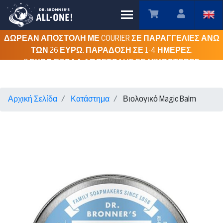
Toggle main menu visibility
ΔΩΡΕΑΝ ΑΠΟΣΤΟΛΗ ΜΕ COURIER ΣΕ ΠΑΡΑΓΓΕΛΙΕΣ ΑΝΩ
ΤΩΝ 26 ΕΥΡΩ. ΠΑΡΑΔΟΣΗ ΣΕ 1-4 ΗΜΕΡΕΣ.
3 ΕΥΡΩ ΕΞΟΔΑ ΑΠΟΣΤΟΛΗΣ ΣΕ ΜΙΚΡΟΤΕΡΕΣ
ΠΑΡΑΓΓΕΛΙΕΣ ΓΙΑ ΟΛΗ ΤΗΝ ΕΛΛΑΔΑ.
Αρχική Σελίδα
Κατάστημα
Βιολογικό Magic Balm