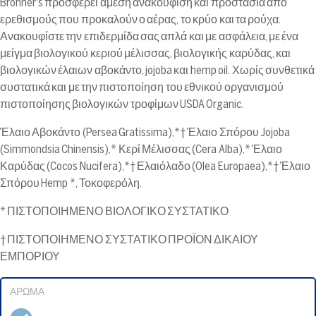
Bronner's προσφέρει άμεση ανακούφιση και προστασία από
ερεθισμούς που προκαλούν ο αέρας, το κρύο και τα ρούχα.
Ανακουφίστε την επιδερμίδα σας απλά και με ασφάλεια, με ένα
μείγμα βιολογικού κεριού μέλισσας, βιολογικής καρύδας, και
βιολογικών έλαιων αβοκάντο, jojoba και hemp oil. Χωρίς συνθετικά
συστατικά και με την πιστοποίηση του εθνικού οργανισμού
πιστοποίησης βιολογικών τροφίμων USDA Organic.
Έλαιο Αβοκάντο (Persea Gratissima),*† Έλαιο Σπόρου Jojoba
(Simmondsia Chinensis),* Κερί Μέλισσας (Cera Alba),* Έλαιο
Καρύδας (Cocos Nucifera),*† Ελαιόλαδο (Olea Europaea),*† Έλαιο
Σπόρου Hemp *, Τοκοφερόλη.
* ΠΙΣΤΟΠΟΙΗΜΕΝΟ ΒΙΟΛΟΓΙΚΟ ΣΥΣΤΑΤΙΚΟ
† ΠΙΣΤΟΠΟΙΗΜΕΝΟ ΣΥΣΤΑΤΙΚΟ ΠΡΟΪΟΝ ΔΙΚΑΙΟΥ
ΕΜΠΟΡΙΟΥ
ΆΡΩΜΑ