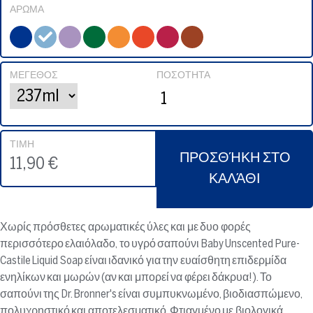
ΆΡΩΜΑ
ΜΈΓΕΘΟΣ
ΠΟΣΌΤΗΤΑ
ΤΙΜΉ
ΠΡΟΣΘΉΚΗ ΣΤΟ
11,90 €
ΚΑΛΆΘΙ
Χωρίς πρόσθετες αρωματικές ύλες και με δυο φορές
περισσότερο ελαιόλαδο, το υγρό σαπούνι Baby Unscented Pure-
Castile Liquid Soap είναι ιδανικό για την ευαίσθητη επιδερμίδα
ενηλίκων και μωρών (αν και μπορεί να φέρει δάκρυα!). Το
σαπούνι της Dr. Bronner's είναι συμπυκνωμένο, βιοδιασπώμενο,
πολυχρηστικό και αποτελεσματικό. Φτιαγμένο με βιολογικά