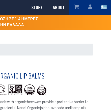
STORE
ABOUT
ΣΗ ΣΕ 1-4 ΗΜΕΡΕΣ.
ΤΗΝ ΕΛΛΑΔΑ.
RGANIC LIP BALMS
made with organic beeswax, provide a protective barrier to
ngredients! None! Organic jojoba, avocado and hemp oils