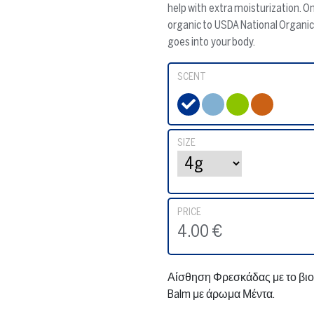
help with extra moisturization. On
organic to USDA National Organic
goes into your body.
SCENT
SIZE
PRICE
4.00
€
Αίσθηση Φρεσκάδας με το βιολ
Balm με άρωμα Μέντα.